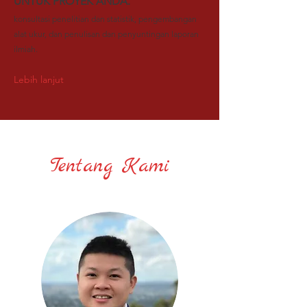
UNTUK PROYEK ANDA.
konsultasi penelitian dan statistik, pengembangan
alat ukur, dan penulisan dan penyuntingan laporan
ilmiah.
Lebih lanjut
Tentang Kami