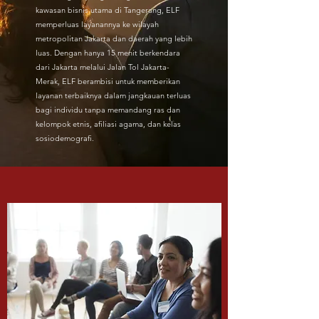
kawasan bisnis utama di Tangerang, ELF
memperluas layanannya ke wilayah
metropolitan Jakarta dan daerah yang lebih
luas. Dengan hanya 15 menit berkendara
dari Jakarta melalui Jalan Tol Jakarta-
Merak, ELF berambisi untuk memberikan
layanan terbaiknya dalam jangkauan terluas
bagi individu tanpa memandang ras dan
kelompok etnis, afiliasi agama, dan kelas
sosiodemografi.