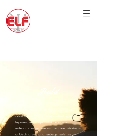
Halo!
Didirikan pada 2013,
Experiencing Life
Foundation (
ELF
)
melayani berbagai
layanan psikologis untuk kebutuhan
individu dan organisasi. Berlokasi strategis
di Gading Serpong, sebagai salah satu