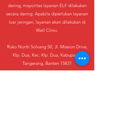
daring, mayoritas layanan ELF dilakukan
secara daring. Apabila diperlukan layanan
luar jaringan, layanan akan dilakukan di
Well Clinic.
Ruko North Solvang 50, Jl. Mission Drive,
Klp. Dua, Kec. Klp. Dua, Kabupaten
Tangerang, Banten 15831
Indonesia
(Well Clinic)
email:
ask@experiencing-life.com
telepon/SMS/WA:
0821 1193 3409