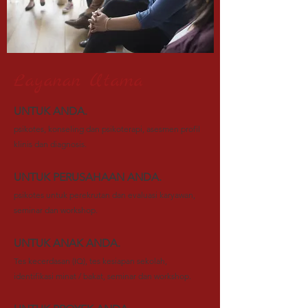
Layanan Utama
UNTUK ANDA.
psikotes, konseling dan psikoterapi, asesmen profil
klinis dan diagnosis.
UNTUK PERUSAHAAN ANDA.
psikotes untuk perekrutan dan evaluasi karyawan,
seminar dan workshop.
UNTUK ANAK ANDA.
Tes kecerdasan (IQ), tes kesiapan sekolah,
identifikasi minat / bakat, seminar dan workshop.